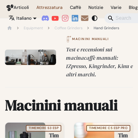
Coffeegeek
Articoli
Attrezzatura
Caffè
Notizie
Varie
Blog
Italiano
Equipment
Coffee Grinders
Hand Grinders
MACININI MANUALI
Test e recensioni sui
macinacaffè manuali:
1Zpresso, Kingrinder, Kinu e
altri marchi.
Macinini manuali
TIMEMORE S3 ESP
TIMEMORE C5 ESP PRO
Tim
Tim