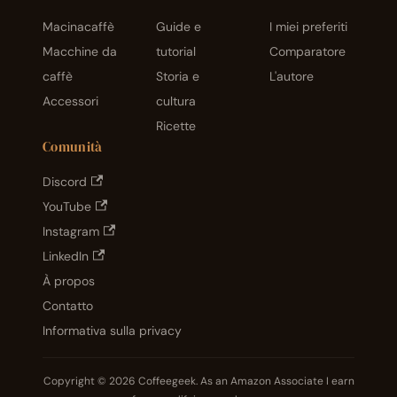
asi
macin
Macinacaffè
Guide e
I miei preferiti
acaffè
Macchine da
tutorial
Comparatore
manu
ale.
caffè
Storia e
L'autore
Accessori
cultura
Ricette
Comunità
Discord
YouTube
Instagram
LinkedIn
À propos
Contatto
Informativa sulla privacy
Copyright © 2026 Coffeegeek. As an Amazon Associate I earn