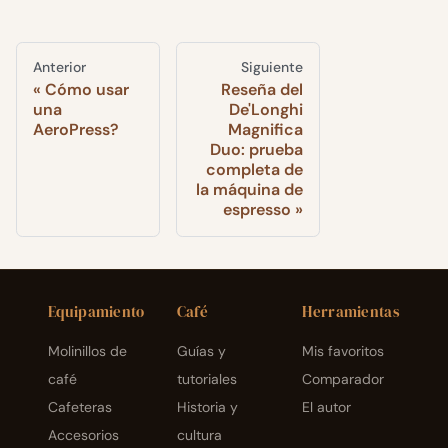
Anterior
Siguiente
Cómo usar
Reseña del
una
De'Longhi
AeroPress?
Magnifica
Duo: prueba
completa de
la máquina de
espresso
Equipamiento
Café
Herramientas
Molinillos de
Guías y
Mis favoritos
café
tutoriales
Comparador
Cafeteras
Historia y
El autor
Accesorios
cultura