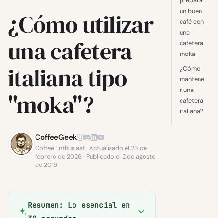
preparar
un buen
¿Cómo utilizar
café con
una
una cafetera
cafetera
moka
italiana tipo
¿Cómo
mantene
r una
"moka"?
cafetera
italiana?
CoffeeGeek
Coffee Enthusiast · Actualizado el 23 de
febrero de 2026 · Publicado el 2 de agosto
de 2019
Resumen: Lo esencial en