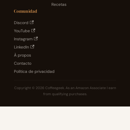
Recetas
Comunidad
Discord
YouTube
Instagram
LinkedIn
À propos
Contacto
Política de privacidad
Copyright © 2026 Coffeegeek. As an Amazon Associate I earn
from qualifying purchases.