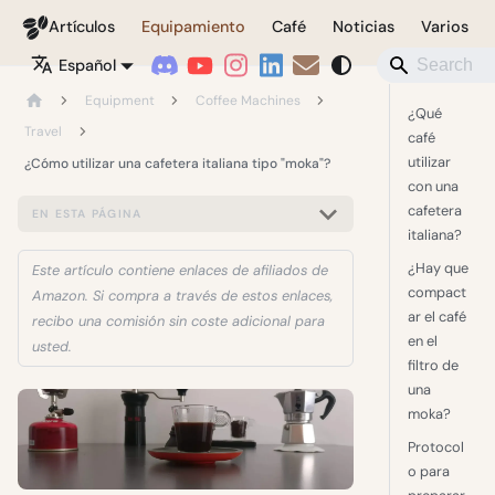
Coffeegeek
Artículos
Equipamiento
Café
Noticias
Varios
Español
Equipment
Coffee Machines
¿Qué
Travel
café
utilizar
¿Cómo utilizar una cafetera italiana tipo "moka"?
con una
cafetera
EN ESTA PÁGINA
italiana?
¿Hay que
Este artículo contiene enlaces de afiliados de
compact
Amazon. Si compra a través de estos enlaces,
ar el café
recibo una comisión sin coste adicional para
en el
usted.
filtro de
una
moka?
Protocol
o para