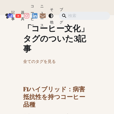
コ
ニ
そ
ブ
記
器
ー
ュ
Coffeegeek
の
ロ
ショップ
事
具
ヒ
ー
他
グ
「コーヒー文化」
ー
ス
タグのついた3記
事
全てのタグを見る
F1ハイブリッド：病害
抵抗性を持つコーヒー
品種