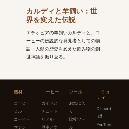
カルディと羊飼い：世
界を変えた伝説
エチオピアの羊飼いカルディと、コ
ーヒーの伝説的な発見者としての物
語：人類の歴史を変えた飲み物の創
世神話を振り返る。
機材
コーヒー
ツール
コミュニ
ティ
コーヒー
ガイドと
お気に入
Discord
ミル
チュート
り
コーヒー
リアル
比較ツー
YouTube
マシン
歴史と文
ル