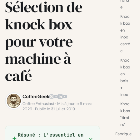
Sélection de
rond
e
knock box
Knoc
k box
en
pour votre
inox
carré
machine à
e
Knoc
k box
café
en
bois
+
inox
CoffeeGeek
Coffee Enthusiast · Mis à jour le 6 mars
Knoc
2026 · Publié le 31 juillet 2019
k box
"tiroi
rs"
Fabrique
Résumé : L'essentiel en