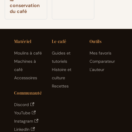
conservation
du café
Matériel
Le café
Outils
Moulins à café
Guides et
Mes favoris
Machines à
tutoriels
Comparateur
café
Histoire et
L'auteur
Accessoires
culture
Recettes
Communauté
Discord
YouTube
Instagram
LinkedIn