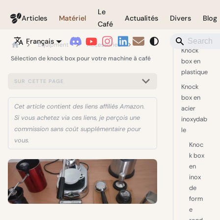
Le
Coffeegeek
Articles
Matériel
Actualités
Divers
Blog
Café
Français
Equipment
Accessories
Knock
Sélection de knock box pour votre machine à café
box en
plastique
SUR CETTE PAGE
Knock
box en
Cet article contient des liens affiliés Amazon.
acier
Si vous achetez via ces liens, je perçois une
inoxydab
commission sans coût supplémentaire pour
le
vous.
Knoc
k box
en
inox
de
form
e