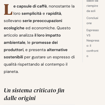
dabili da
L
e capsule di caffè
, nonostante la
riempire
da soli
loro
semplicità
e
rapidità
,
Conclusi
sollevano
serie preoccupazioni
one
ecologiche
ed economiche. Questo
Espresso
articolo analizza
il loro impatto
VS
Nespress
ambientale
, le
promesse dei
o: il
produttori
, e presenta
alternative
confront
o
sostenibili
per gustare un espresso di
qualità rispettando al contempo il
pianeta.
Un sistema criticato fin
dalle origini