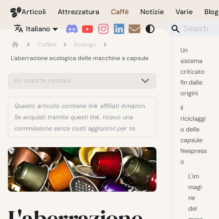
Coffeegeek
Articoli
Attrezzatura
Caffè
Notizie
Varie
Blog
Italiano
Coffee
Ecology
Un
L'aberrazione ecologica delle macchine a capsule
sistema
criticato
SU QUESTA PAGINA
fin dalle
origini
Questo articolo contiene link affiliati Amazon.
Il
Se acquisti tramite questi link, ricevo una
riciclaggi
commissione senza costi aggiuntivi per te.
o delle
capsule
Nespress
o
L'im
magi
ne
L'aberrazione
del