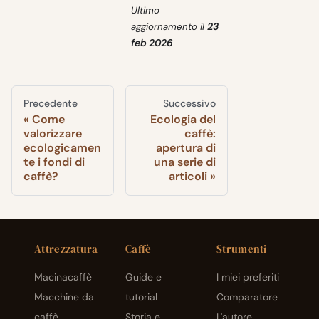
Ultimo
aggiornamento
il
23
feb 2026
Precedente
Successivo
Come
Ecologia del
valorizzare
caffè:
ecologicamen
apertura di
te i fondi di
una serie di
caffè?
articoli
Attrezzatura
Caffè
Strumenti
Macinacaffè
Guide e
I miei preferiti
Macchine da
tutorial
Comparatore
caffè
Storia e
L'autore