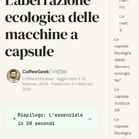
marc
hio
ecologica delle
La
realt
macchine a
à
Le
capsule
capsule
biodegra
dabili:
davvero
CoffeeGeek
ecologic
Coffee Enthusiast · Aggiornato il 23
he?
febbraio 2026 · Pubblicato il 7 febbraio
2018
Le
capsule
riutilizza
bili
Riepilogo: L'essenziale
Le
in 30 secondi
capsule
biodegra