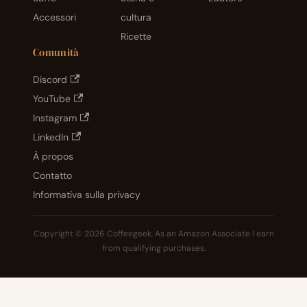
Accessori
cultura
Ricette
Comunità
Discord
YouTube
Instagram
LinkedIn
À propos
Contatto
Informativa sulla privacy
Copyright © 2026 Coffeegeek. As an Amazon Associate I earn
from qualifying purchases.