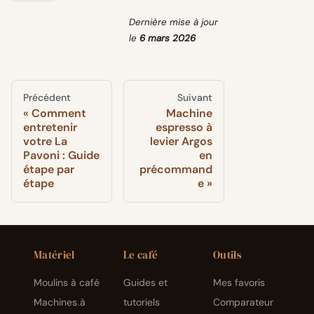
Dernière mise à jour
le
6 mars 2026
Précédent
Suivant
Comment
Machine
entretenir
espresso à
votre La
levier Argos
Pavoni : Guide
en
étape par
précommand
étape
e
Matériel
Le café
Outils
Moulins à café
Guides et
Mes favoris
Machines à
tutoriels
Comparateur