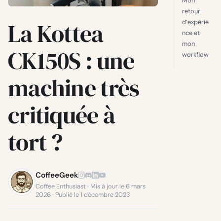
Mon
retour
La Kottea
d’expérie
nce et
mon
CK150S : une
workflow
machine très
critiquée à
tort ?
CoffeeGeek
Coffee Enthusiast · Mis à jour le 6 mars
2026 · Publié le 1 décembre 2023