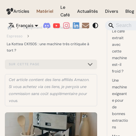
Le
Coffeegeek
Articles
Matériel
Actualités
Divers
Blog
Café
Français
Equipment
Coffee Machines
Le café
Espresso
extrait
La Kottea CK150S : une machine très critiquée à
avec
tort ?
cette
machine
est-il
SUR CETTE PAGE
froid ?
Cet article contient des liens affiliés Amazon.
Une
Si vous achetez via ces liens, je perçois une
machine
exigeant
commission sans coût supplémentaire pour
e pour
vous.
de
bonnes
extractio
ns