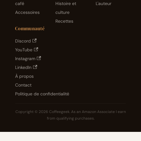
café
Histoire et
L'auteur
Accessoires
culture
Recettes
Communauté
Discord
YouTube
Instagram
LinkedIn
À propos
Contact
Politique de confidentialité
Copyright © 2026 Coffeegeek. As an Amazon Associate I earn
from qualifying purchases.