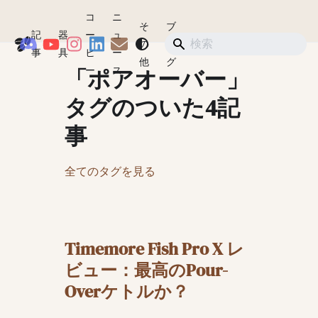
コ
ニ
そ
ブ
記
器
ー
ュ
Coffeegeek
の
ロ
ショップ
事
具
ヒ
ー
他
グ
「ポアオーバー」
ー
ス
タグのついた4記
事
全てのタグを見る
Timemore Fish Pro X レ
ビュー：最高のPour-
Overケトルか？