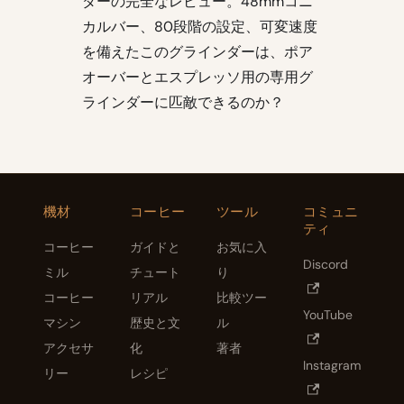
ダーの完全なレビュー。48mmコニ
カルバー、80段階の設定、可変速度
を備えたこのグラインダーは、ポア
オーバーとエスプレッソ用の専用グ
ラインダーに匹敵できるのか？
機材
コーヒー
ツール
コミュニ
ティ
コーヒー
ガイドと
お気に入
Discord
ミル
チュート
り
コーヒー
リアル
比較ツー
YouTube
マシン
歴史と文
ル
アクセサ
化
著者
Instagram
リー
レシピ