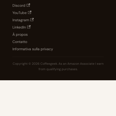
Discord
YouTube
Instagram
LinkedIn
À propos
Contatto
Informativa sulla privacy
Copyright © 2026 Coffeegeek. As an Amazon Associate I earn
from qualifying purchases.