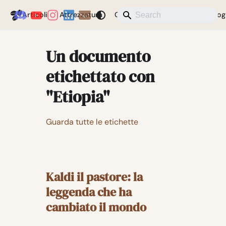
Coffeegeek
Articoli
Attrezzatura
Caffè
Notizie
Varie
Blog
Un documento
etichettato con
"Etiopia"
Guarda tutte le etichette
Kaldi il pastore: la
leggenda che ha
cambiato il mondo