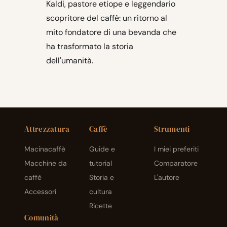
Kaldi, pastore etiope e leggendario
scopritore del caffè: un ritorno al
mito fondatore di una bevanda che
ha trasformato la storia
dell'umanità.
Attrezzatura
Caffè
Strumenti
Macinacaffè
Guide e
I miei preferiti
Macchine da
tutorial
Comparatore
caffè
Storia e
L'autore
Accessori
cultura
Ricette
Comunità