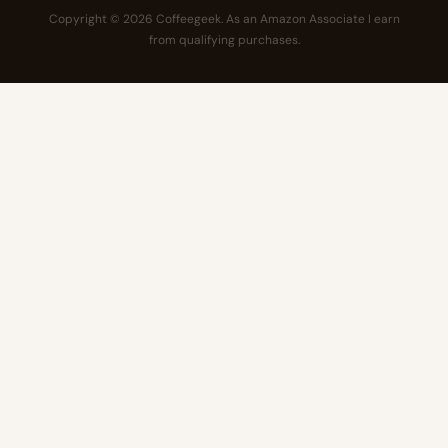
Copyright © 2026 Coffeegeek. As an Amazon Associate I earn
from qualifying purchases.