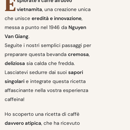
E
splorate il caffè all'uovo
vietnamita
, una creazione unica
che unisce
eredità e innovazione
,
messa a punto nel 1946 da
Nguyen
Van Giang
.
Seguite i nostri semplici passaggi per
preparare questa bevanda
cremosa
,
deliziosa
sia calda che fredda.
Lasciatevi sedurre dai suoi
sapori
singolari
e integrate questa ricetta
affascinante nella vostra esperienza
caffeina!
Ho scoperto una ricetta di caffè
davvero atipica
, che ha ricevuto