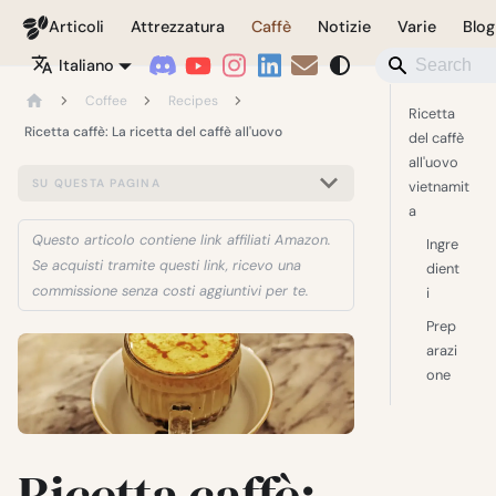
Coffeegeek
Articoli
Attrezzatura
Caffè
Notizie
Varie
Blog
Italiano
Coffee
Recipes
Ricetta
Ricetta caffè: La ricetta del caffè all'uovo
del caffè
all'uovo
SU QUESTA PAGINA
vietnamit
a
Questo articolo contiene link affiliati Amazon.
Ingre
Se acquisti tramite questi link, ricevo una
dient
commissione senza costi aggiuntivi per te.
i
Prep
arazi
one
Ricetta caffè: