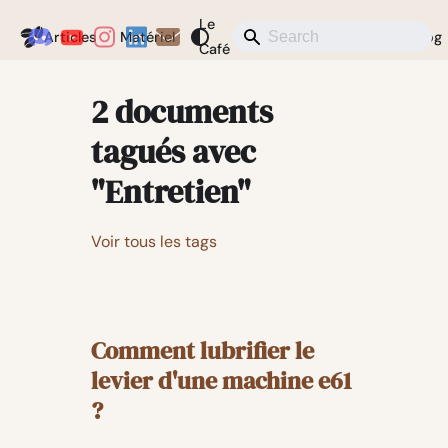
Le
Coffeegeek
Articles
Matériel
Actualités
Divers
Blog
Café
2 documents
tagués avec
"Entretien"
Voir tous les tags
Comment lubrifier le
levier d'une machine e61
?