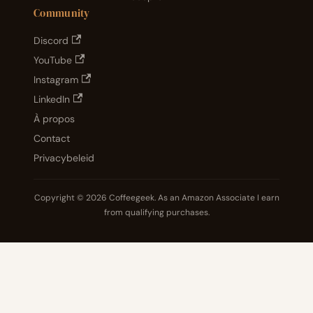
Community
Discord
YouTube
Instagram
LinkedIn
À propos
Contact
Privacybeleid
Copyright © 2026 Coffeegeek. As an Amazon Associate I earn
from qualifying purchases.