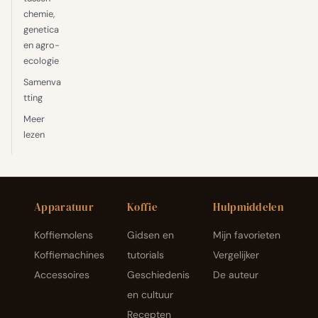
chemie,
genetica
en agro-
ecologie
Samenva
tting
Meer
lezen
Apparatuur
Koffie
Hulpmiddelen
Koffiemolens
Gidsen en
Mijn favorieten
Koffiemachines
tutorials
Vergelijker
Accessoires
Geschiedenis
De auteur
en cultuur
Recepten