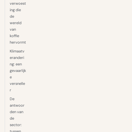
verwoest
ing die
de
wereld
van
koffie
hervormt
Klimaatv
eranderi
ng: een
gevaarlijk
e
versnelle
r
De
antwoor
den van
de
sector:
tussen