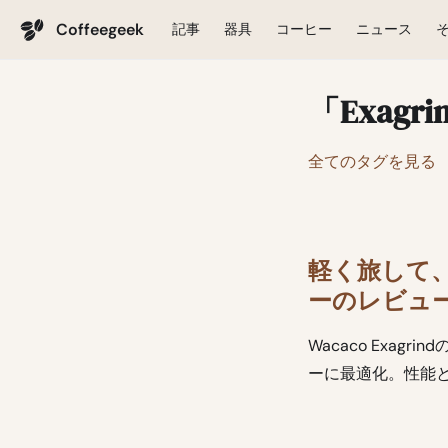
Coffeegeek
記事
器具
コーヒー
ニュース
「Exag
全てのタグを見る
軽く旅して、力
ーのレビュ
Wacaco Exa
ーに最適化。性能