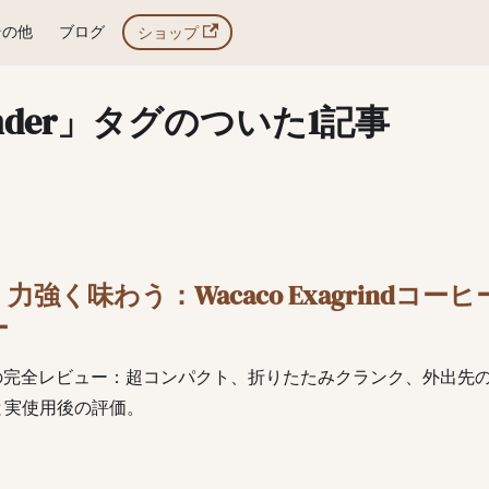
その他
ブログ
ショップ
rinder」タグのついた1記事
強く味わう：Wacaco Exagrindコー
ー
grindの完全レビュー：超コンパクト、折りたたみクランク、外出
と実使用後の評価。