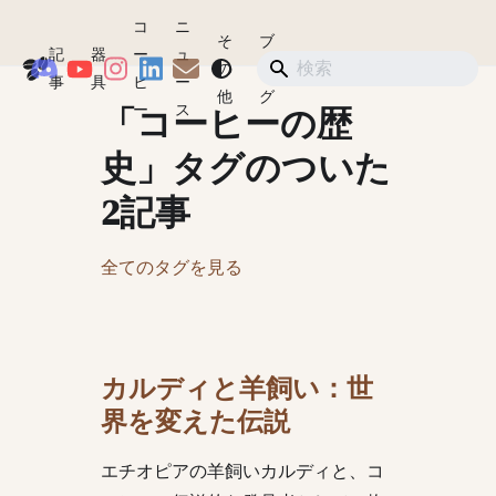
コ
ニ
そ
ブ
記
器
ー
ュ
Coffeegeek
の
ロ
ショップ
事
具
ヒ
ー
他
グ
「コーヒーの歴
ー
ス
史」タグのついた
2記事
全てのタグを見る
カルディと羊飼い：世
界を変えた伝説
エチオピアの羊飼いカルディと、コ