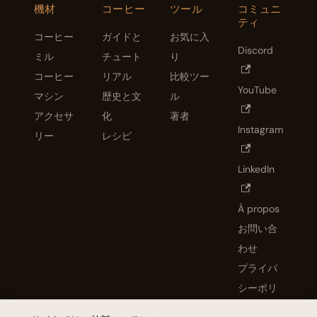
機材
コーヒー
ツール
コミュニ
ティ
コーヒー
ガイドと
お気に入
Discord
ミル
チュート
り
コーヒー
リアル
比較ツー
YouTube
マシン
歴史と文
ル
アクセサ
化
著者
Instagram
リー
レシピ
LinkedIn
À propos
お問い合
わせ
プライバ
シーポリ
シー