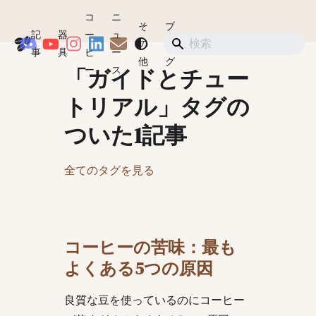
コ
ニ
そ
ブ
記
器
ー
ュ
Coffeegeek
の
ロ
ショップ
事
具
ヒ
ー
他
グ
「ガイドとチュー
ー
ス
トリアル」タグの
ついた1記事
全てのタグを見る
コーヒーの苦味：最も
よくある5つの原因
良質な豆を使っているのにコーヒー