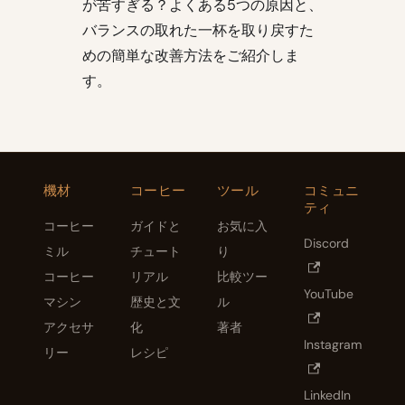
が苦すぎる？よくある5つの原因と、
バランスの取れた一杯を取り戻すた
めの簡単な改善方法をご紹介しま
す。
機材
コーヒー
ツール
コミュニ
ティ
コーヒー
ガイドと
お気に入
Discord
ミル
チュート
り
コーヒー
リアル
比較ツー
YouTube
マシン
歴史と文
ル
アクセサ
化
著者
Instagram
リー
レシピ
LinkedIn