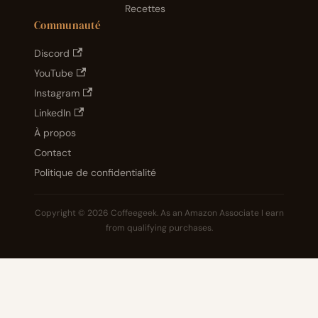
Recettes
Communauté
Discord
YouTube
Instagram
LinkedIn
À propos
Contact
Politique de confidentialité
Copyright © 2026 Coffeegeek. As an Amazon Associate I earn
from qualifying purchases.