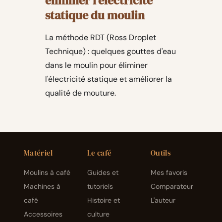
éliminer l'électricité
statique du moulin
La méthode RDT (Ross Droplet
Technique) : quelques gouttes d'eau
dans le moulin pour éliminer
l'électricité statique et améliorer la
qualité de mouture.
Matériel
Le café
Outils
Moulins à café
Guides et
Mes favoris
Machines à
tutoriels
Comparateur
café
Histoire et
L'auteur
Accessoires
culture