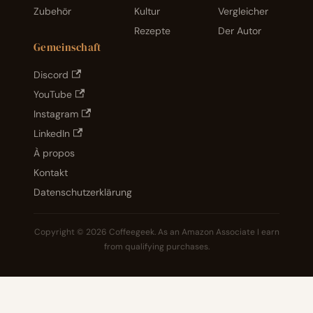
Zubehör
Kultur
Vergleicher
Rezepte
Der Autor
Gemeinschaft
Discord
YouTube
Instagram
LinkedIn
À propos
Kontakt
Datenschutzerklärung
Copyright © 2026 Coffeegeek. As an Amazon Associate I earn
from qualifying purchases.