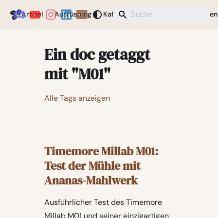
Coffeegeek
Artikel
Ausrüstung
Kaffee
Aktuelles
Verschieden
Ein doc getaggt
mit "M01"
Alle Tags anzeigen
Timemore Millab M01:
Test der Mühle mit
Ananas-Mahlwerk
Ausführlicher Test des Timemore
Millab M01 und seiner einzigartigen