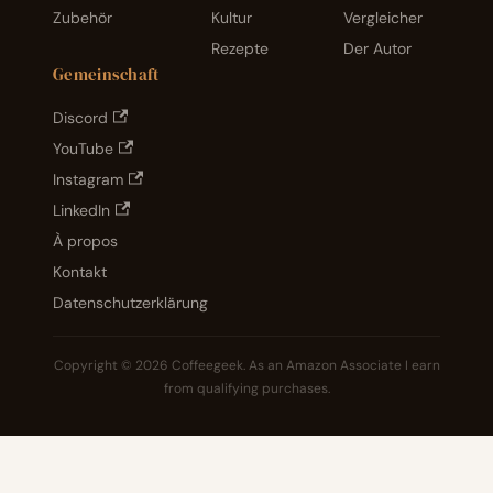
Zubehör
Kultur
Vergleicher
Rezepte
Der Autor
Gemeinschaft
Discord
YouTube
Instagram
LinkedIn
À propos
Kontakt
Datenschutzerklärung
Copyright © 2026 Coffeegeek. As an Amazon Associate I earn
from qualifying purchases.