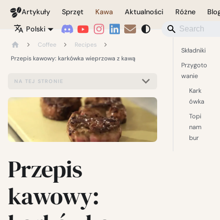
Coffeegeek
Artykuły
Sprzęt
Kawa
Aktualności
Różne
Blo
Polski
Coffee
Recipes
Składniki
Przepis kawowy: karkówka wieprzowa z kawą
Przygoto
wanie
NA TEJ STRONIE
Kark
ówka
Topi
nam
bur
Przepis
kawowy: