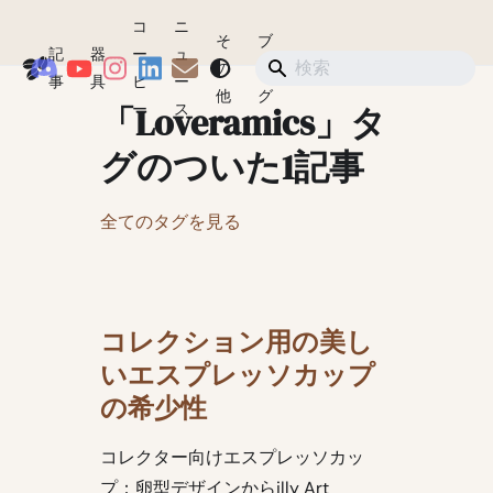
コ
ニ
そ
ブ
記
器
ー
ュ
Coffeegeek
の
ロ
ショップ
事
具
ヒ
ー
他
グ
「Loveramics」タ
ー
ス
グのついた1記事
全てのタグを見る
コレクション用の美し
いエスプレッソカップ
の希少性
コレクター向けエスプレッソカッ
プ：卵型デザインからilly Art