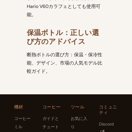
Hario V60カラフェとしても使用可
能。
保温ボトル：正しい選
び方のアドバイス
断熱ボトルの選び方：保温・保冷性
能、デザイン、市場の人気モデル比
較ガイド。
機材
コーヒー
ツール
コミュニ
ティ
コーヒー
ガイドと
お気に入
Discord
ミル
チュート
り