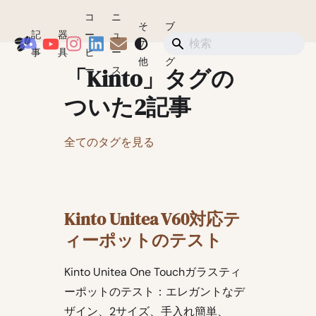
コ
ニ
そ
ブ
記
器
ー
ュ
Coffeegeek
の
ロ
ショップ
事
具
ヒ
ー
他
グ
「Kinto」タグの
ー
ス
ついた2記事
全てのタグを見る
Kinto Unitea V60対応テ
ィーポットのテスト
Kinto Unitea One Touchガラスティ
ーポットのテスト：エレガントなデ
ザイン、2サイズ、手入れ簡単、