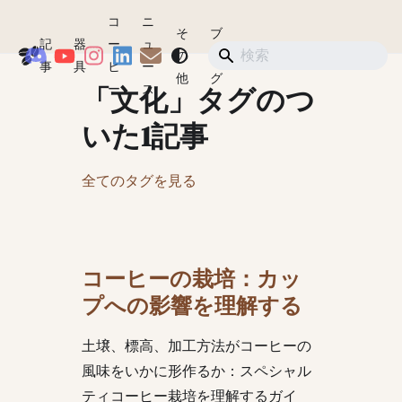
コ
ニ
そ
ブ
記
器
ー
ュ
Coffeegeek
の
ロ
ショップ
事
具
ヒ
ー
他
グ
「文化」タグのつ
ー
ス
いた1記事
全てのタグを見る
コーヒーの栽培：カッ
プへの影響を理解する
土壌、標高、加工方法がコーヒーの
風味をいかに形作るか：スペシャル
ティコーヒー栽培を理解するガイ