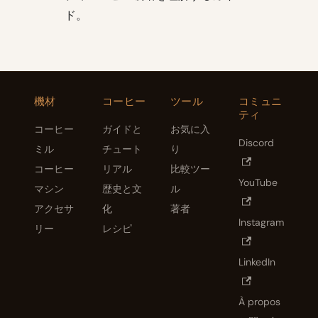
ド。
機材
コーヒー
ツール
コミュニ
ティ
コーヒー
ガイドと
お気に入
Discord
ミル
チュート
り
コーヒー
リアル
比較ツー
YouTube
マシン
歴史と文
ル
アクセサ
化
著者
Instagram
リー
レシピ
LinkedIn
À propos