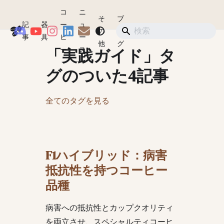
コ
ニ
そ
ブ
記
器
ー
ュ
Coffeegeek
の
ロ
ショップ
事
具
ヒ
ー
他
グ
「実践ガイド」タ
ー
ス
グのついた4記事
全てのタグを見る
F1ハイブリッド：病害
抵抗性を持つコーヒー
品種
病害への抵抗性とカップクオリティ
を両立させ、スペシャルティコーヒ