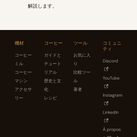
解説します。
機材
コーヒー
ツール
コミュニ
ティ
コーヒー
ガイドと
お気に入
Discord
ミル
チュート
り
コーヒー
リアル
比較ツー
YouTube
マシン
歴史と文
ル
アクセサ
化
著者
Instagram
リー
レシピ
LinkedIn
À propos