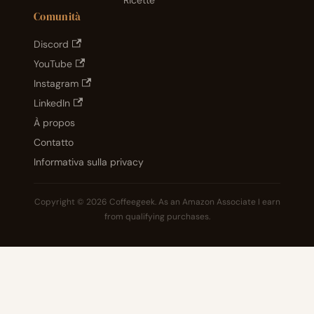
Ricette
Comunità
Discord
YouTube
Instagram
LinkedIn
À propos
Contatto
Informativa sulla privacy
Copyright © 2026 Coffeegeek. As an Amazon Associate I earn
from qualifying purchases.