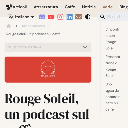
Coffeegeek
Articoli
Attrezzatura
Caffè
Notizie
Varie
Blog
Italiano
Miscellaneous
L'incontr
Rouge Soleil, un podcast sul caffè
o con
Rouge
SU QUESTA PAGINA
Soleil
Presenta
zione di
Rouge
Soleil
Uno
sguardo
Rouge Soleil,
appassio
nato sul
un podcast sul
caffè