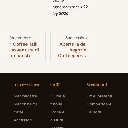
Ultimo
aggiornamento
il
22
lug 2026
Precedente
Successivo
Coffee Talk,
Apertura del
l'avventura di
negozio
un barista
Coffeegeek
Attrezzatura
Caffè
Strumenti
Macinacaffè
Guide e
I miei preferiti
Macchine da
tutorial
Comparatore
caffè
Storia e
L'autore
Accessori
cultura