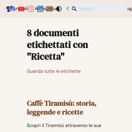
Coffeegeek
Articoli
Attrezzatura
Caffè
Notizie
Varie
Blog
8 documenti
etichettati con
"Ricetta"
Guarda tutte le etichette
Caffè Tiramisù: storia,
leggende e ricette
Scopri il Tiramisù attraverso le sue