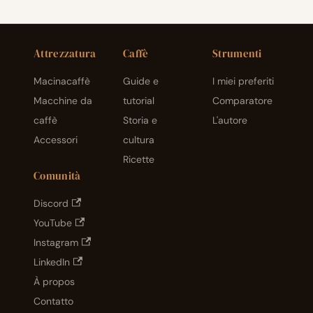
Attrezzatura
Caffè
Strumenti
Macinacaffè
Guide e
I miei preferiti
Macchine da
tutorial
Comparatore
caffè
Storia e
L'autore
Accessori
cultura
Ricette
Comunità
Discord
YouTube
Instagram
LinkedIn
À propos
Contatto