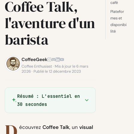
Coffee Talk,
café
Platefor
l'aventure d'un
mes et
disponibi
lité
barista
CoffeeGeek
Coffee Enthusiast · Mis à jour le 6 mars
2026 · Publié le 12 décembre 2023
Résumé : L'essentiel en
30 secondes
D
écouvrez
Coffee Talk
, un
visual