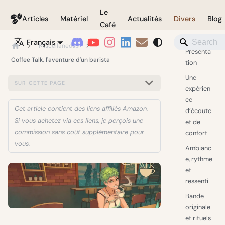
Le
Coffeegeek
Articles
Matériel
Actualités
Divers
Blog
Café
Français
Miscellaneous
Présenta
Coffee Talk, l'aventure d'un barista
tion
Une
SUR CETTE PAGE
expérien
ce
Cet article contient des liens affiliés Amazon.
d’écoute
Si vous achetez via ces liens, je perçois une
et de
commission sans coût supplémentaire pour
confort
vous.
Ambianc
e, rythme
et
ressenti
Bande
originale
et rituels