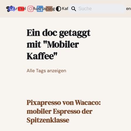
Coffeegeek
Artikel
Ausrüstung
Kaffee
Aktuelles
Verschieden
Ein doc getaggt
mit "Mobiler
Kaffee"
Alle Tags anzeigen
Pixapresso von Wacaco:
mobiler Espresso der
Spitzenklasse