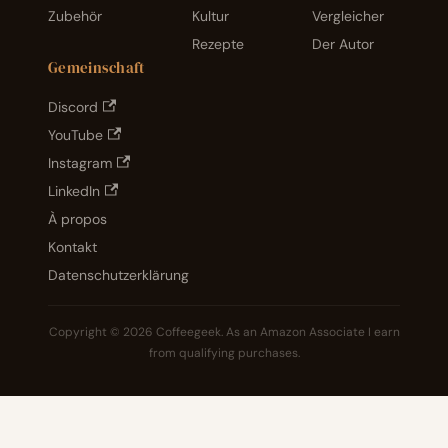
Zubehör
Kultur
Vergleicher
Rezepte
Der Autor
Gemeinschaft
Discord
YouTube
Instagram
LinkedIn
À propos
Kontakt
Datenschutzerklärung
Copyright © 2026 Coffeegeek. As an Amazon Associate I earn
from qualifying purchases.