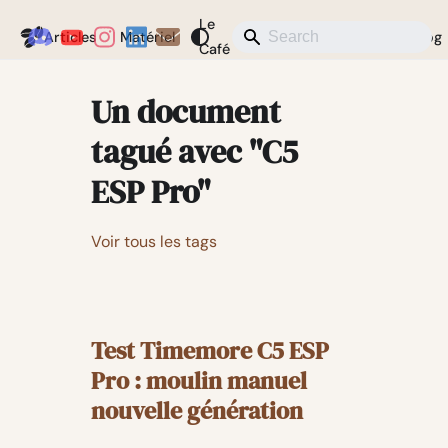
Le
Coffeegeek
Articles
Matériel
Actualités
Divers
Blog
Café
Un document
tagué avec "C5
ESP Pro"
Voir tous les tags
Test Timemore C5 ESP
Pro : moulin manuel
nouvelle génération