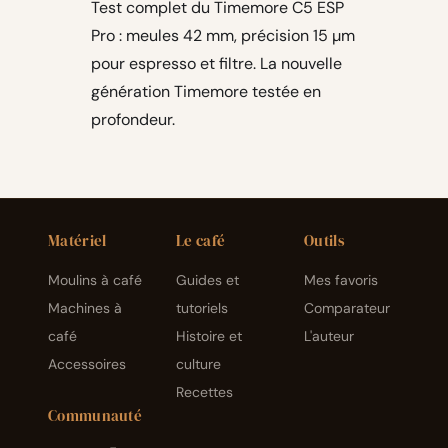
Test complet du Timemore C5 ESP
Pro : meules 42 mm, précision 15 µm
pour espresso et filtre. La nouvelle
génération Timemore testée en
profondeur.
Matériel
Le café
Outils
Moulins à café
Guides et
Mes favoris
Machines à
tutoriels
Comparateur
café
Histoire et
L'auteur
Accessoires
culture
Recettes
Communauté