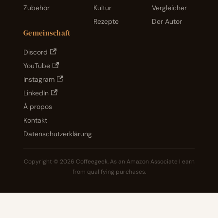
Zubehör
Kultur
Vergleicher
Rezepte
Der Autor
Gemeinschaft
Discord
YouTube
Instagram
LinkedIn
À propos
Kontakt
Datenschutzerklärung
Copyright © 2026 Coffeegeek. As an Amazon Associate I earn
from qualifying purchases.