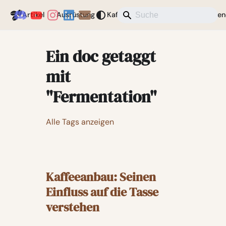
Coffeegeek
Artikel
Ausrüstung
Kaffee
Aktuelles
Verschieden
Ein doc getaggt
mit
"Fermentation"
Alle Tags anzeigen
Kaffeeanbau: Seinen
Einfluss auf die Tasse
verstehen