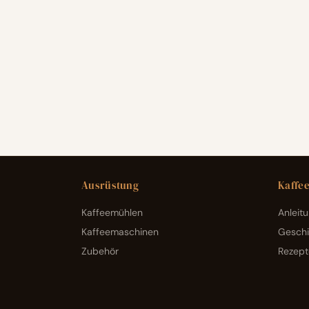
Ausrüstung
Kaffe
Kaffeemühlen
Anleit
Kaffeemaschinen
Geschi
Zubehör
Rezept