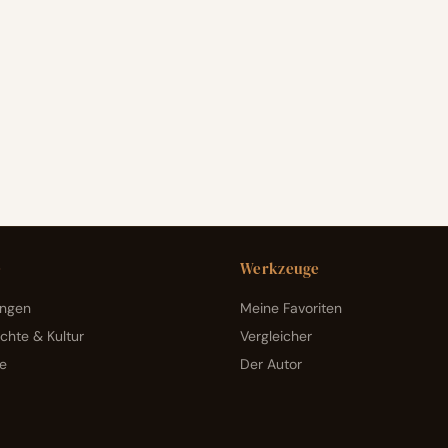
e
Werkzeuge
ungen
Meine Favoriten
chte & Kultur
Vergleicher
e
Der Autor