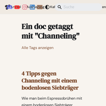
Coffeegeek
Artikel
Ausrüstung
Kaffee
Aktuelles
Verschieden
Ein doc getaggt
mit "Channeling"
Alle Tags anzeigen
4 Tipps gegen
Channeling mit einem
bodenlosen Siebträger
Wie man beim Espressobrühen mit
einem bodenlosen Siebträger