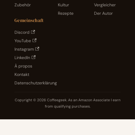
Zubehör
Kultur
Vergleicher
Rezepte
Der Autor
Gemeinschaft
Discord
YouTube
Instagram
LinkedIn
À propos
Kontakt
Datenschutzerklärung
Copyright © 2026 Coffeegeek. As an Amazon Associate I earn
from qualifying purchases.