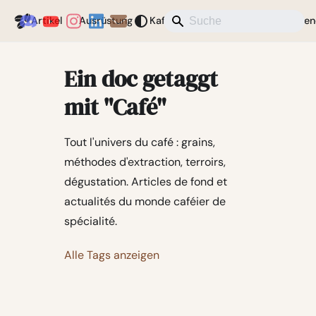
Coffeegeek
Artikel
Ausrüstung
Kaffee
Aktuelles
Verschieden
Ein doc getaggt
mit "Café"
Tout l'univers du café : grains,
méthodes d'extraction, terroirs,
dégustation. Articles de fond et
actualités du monde caféier de
spécialité.
Alle Tags anzeigen