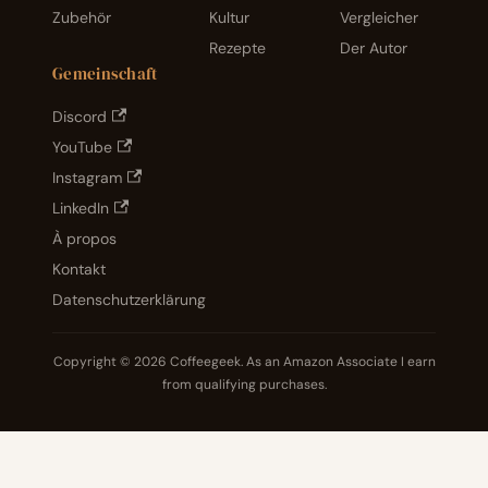
Zubehör
Kultur
Vergleicher
Rezepte
Der Autor
Gemeinschaft
Discord
YouTube
Instagram
LinkedIn
À propos
Kontakt
Datenschutzerklärung
Copyright © 2026 Coffeegeek. As an Amazon Associate I earn
from qualifying purchases.