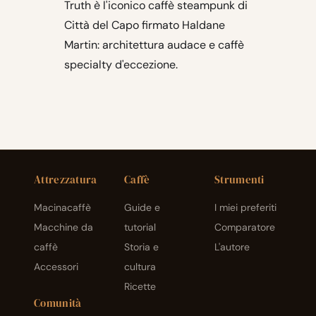
Truth è l'iconico caffè steampunk di
Città del Capo firmato Haldane
Martin: architettura audace e caffè
specialty d'eccezione.
Attrezzatura
Caffè
Strumenti
Macinacaffè
Guide e
I miei preferiti
Macchine da
tutorial
Comparatore
caffè
Storia e
L'autore
Accessori
cultura
Ricette
Comunità