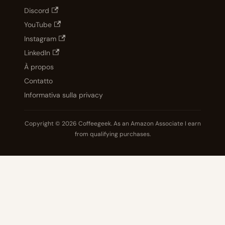
Discord
YouTube
Instagram
LinkedIn
À propos
Contatto
Informativa sulla privacy
Copyright © 2026 Coffeegeek. As an Amazon Associate I earn
from qualifying purchases.