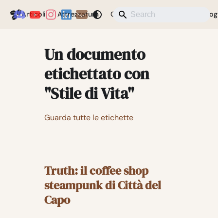
Coffeegeek
Articoli
Attrezzatura
Caffè
Notizie
Varie
Blog
Un documento
etichettato con
"Stile di Vita"
Guarda tutte le etichette
Truth: il coffee shop
steampunk di Città del
Capo