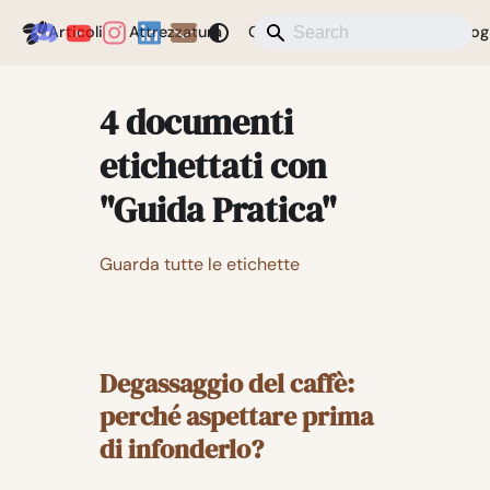
Coffeegeek
Articoli
Attrezzatura
Caffè
Notizie
Varie
Blog
4 documenti
etichettati con
"Guida Pratica"
Guarda tutte le etichette
Degassaggio del caffè:
perché aspettare prima
di infonderlo?