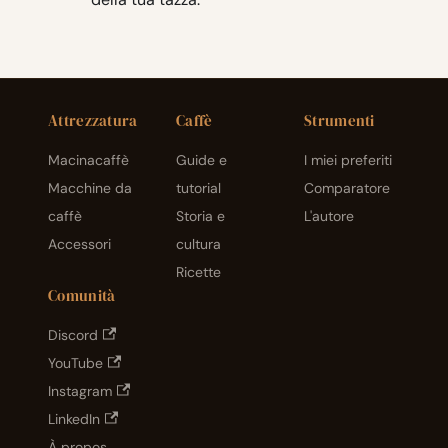
Attrezzatura
Caffè
Strumenti
Macinacaffè
Guide e
I miei preferiti
Macchine da
tutorial
Comparatore
caffè
Storia e
L'autore
Accessori
cultura
Ricette
Comunità
Discord
YouTube
Instagram
LinkedIn
À propos