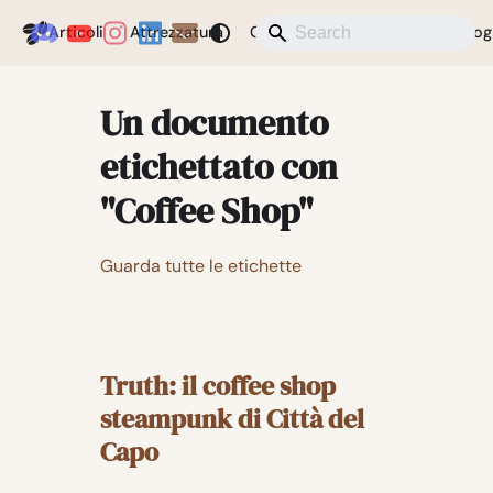
Coffeegeek
Articoli
Attrezzatura
Caffè
Notizie
Varie
Blog
Un documento
etichettato con
"Coffee Shop"
Guarda tutte le etichette
Truth: il coffee shop
steampunk di Città del
Capo