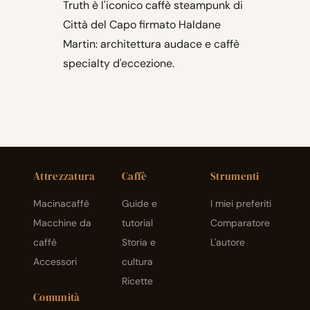
Truth è l'iconico caffè steampunk di
Città del Capo firmato Haldane
Martin: architettura audace e caffè
specialty d'eccezione.
Attrezzatura
Caffè
Strumenti
Macinacaffè
Guide e
I miei preferiti
Macchine da
tutorial
Comparatore
caffè
Storia e
L'autore
Accessori
cultura
Ricette
Comunità