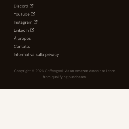
Discord
YouTube
Instagram
LinkedIn
À propos
Contatto
Informativa sulla privacy
Copyright © 2026 Coffeegeek. As an Amazon Associate I earn
from qualifying purchases.