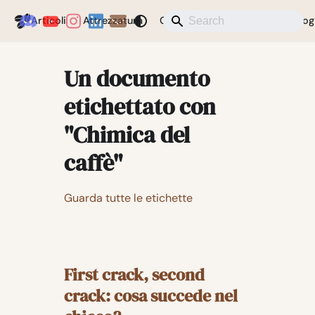
Coffeegeek
Articoli
Attrezzatura
Caffè
Notizie
Varie
Blog
Un documento
etichettato con
"Chimica del
caffè"
Guarda tutte le etichette
First crack, second
crack: cosa succede nel