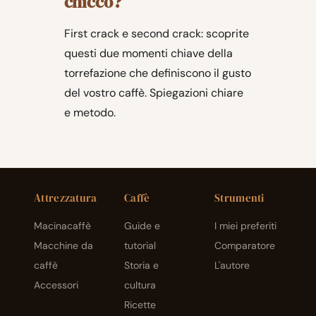
chicco?
First crack e second crack: scoprite
questi due momenti chiave della
torrefazione che definiscono il gusto
del vostro caffè. Spiegazioni chiare
e metodo.
Attrezzatura
Caffè
Strumenti
Macinacaffè
Guide e
I miei preferiti
Macchine da
tutorial
Comparatore
caffè
Storia e
L'autore
Accessori
cultura
Ricette