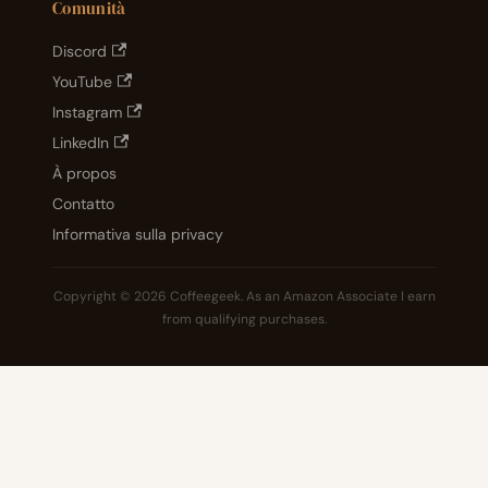
Comunità
Discord
YouTube
Instagram
LinkedIn
À propos
Contatto
Informativa sulla privacy
Copyright © 2026 Coffeegeek. As an Amazon Associate I earn
from qualifying purchases.