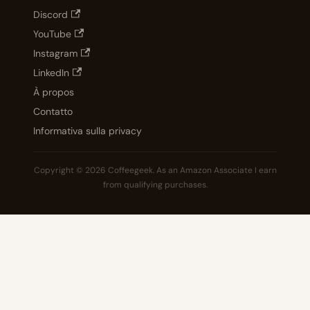
Discord
YouTube
Instagram
LinkedIn
À propos
Contatto
Informativa sulla privacy
Copyright © 2026 Coffeegeek. As an Amazon Associate I earn
from qualifying purchases.