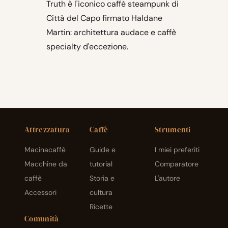
Truth è l'iconico caffè steampunk di
Città del Capo firmato Haldane
Martin: architettura audace e caffè
specialty d'eccezione.
Attrezzatura
Caffè
Strumenti
Macinacaffè
Guide e
I miei preferiti
Macchine da
tutorial
Comparatore
caffè
Storia e
L'autore
Accessori
cultura
Ricette
Comunità