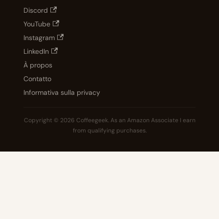
Discord
YouTube
Instagram
LinkedIn
À propos
Contatto
Informativa sulla privacy
Copyright © 2026 Coffeegeek. As an Amazon Associate I earn
from qualifying purchases.