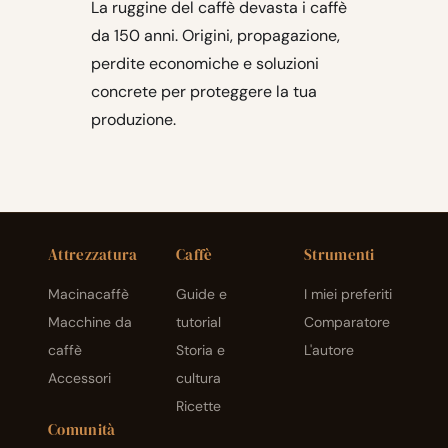
La ruggine del caffè devasta i caffè
da 150 anni. Origini, propagazione,
perdite economiche e soluzioni
concrete per proteggere la tua
produzione.
Attrezzatura
Caffè
Strumenti
Macinacaffè
Guide e
I miei preferiti
Macchine da
tutorial
Comparatore
caffè
Storia e
L'autore
Accessori
cultura
Ricette
Comunità