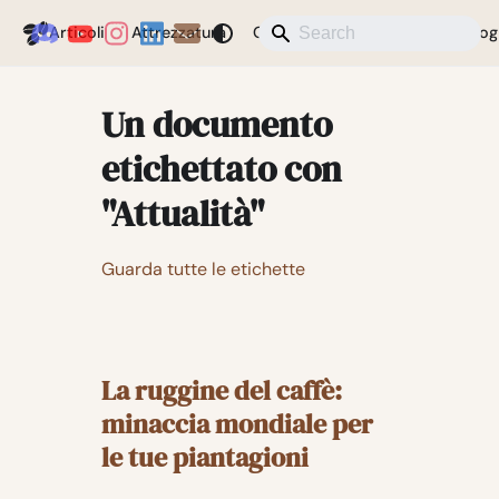
Coffeegeek
Articoli
Attrezzatura
Caffè
Notizie
Varie
Blog
Un documento
etichettato con
"Attualità"
Guarda tutte le etichette
La ruggine del caffè:
minaccia mondiale per
le tue piantagioni