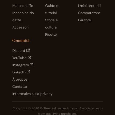
Macinacaffè
Guide e
I miei preferiti
Macchine da
tutorial
Comparatore
caffè
Storia e
L'autore
Accessori
cultura
Ricette
Comunità
Discord
YouTube
Instagram
LinkedIn
À propos
Contatto
Informativa sulla privacy
Copyright © 2026 Coffeegeek. As an Amazon Associate I earn
from qualifying purchases.