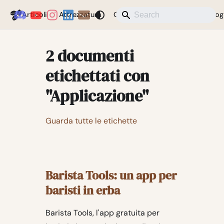
Coffeegeek
Articoli
Attrezzatura
Caffè
Notizie
Varie
Blog
2 documenti
etichettati con
"Applicazione"
Guarda tutte le etichette
Barista Tools: un app per
baristi in erba
Barista Tools, l'app gratuita per