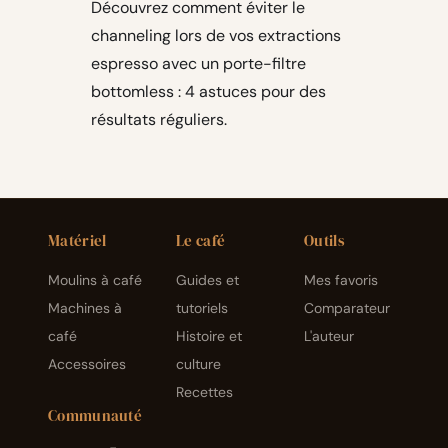
Découvrez comment éviter le
channeling lors de vos extractions
espresso avec un porte-filtre
bottomless : 4 astuces pour des
résultats réguliers.
Matériel
Le café
Outils
Moulins à café
Guides et
Mes favoris
Machines à
tutoriels
Comparateur
café
Histoire et
L'auteur
Accessoires
culture
Recettes
Communauté