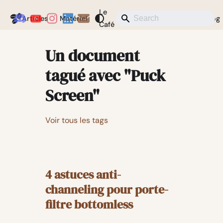
Le
Coffeegeek
Articles
Matériel
Actualités
Divers
Blog
Café
Un document
tagué avec "Puck
Screen"
Voir tous les tags
4 astuces anti-
channeling pour porte-
filtre bottomless