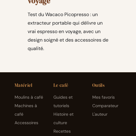
voyage
Test du Wacaco Picopresso : un
extracteur portable qui délivre un
vrai espresso en voyage, avec un
design soigné et des accessoires de
qualité.
Matériel
Le café
Outils
Moulins à café
Guides et
Mes favoris
Machines à
tutoriels
Comparateur
café
Histoire et
L'auteur
Accessoires
culture
Recettes