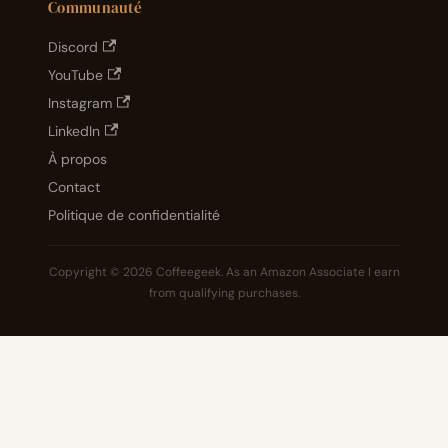
Communauté
Discord
YouTube
Instagram
LinkedIn
À propos
Contact
Politique de confidentialité
Copyright © 2026 Coffeegeek. As an Amazon Associate I earn
from qualifying purchases.