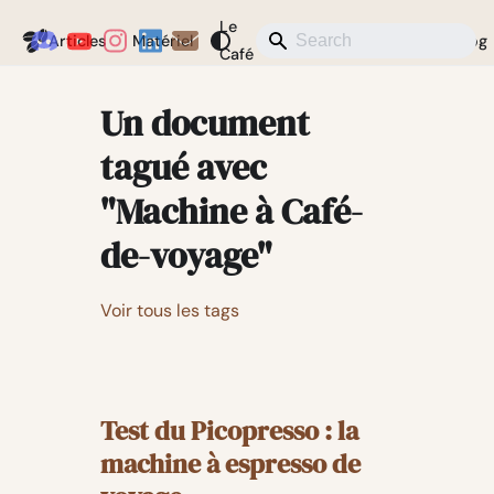
Le
Coffeegeek
Articles
Matériel
Actualités
Divers
Blog
Café
Un document
tagué avec
"Machine à Café-
de-voyage"
Voir tous les tags
Test du Picopresso : la
machine à espresso de