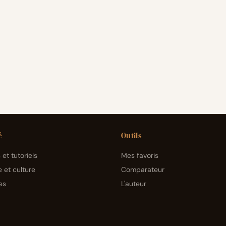
é
Outils
et tutoriels
Mes favoris
e et culture
Comparateur
es
L'auteur