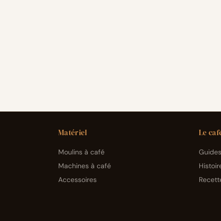
Matériel
Le caf
Moulins à café
Guides 
Machines à café
Histoir
Accessoires
Recett