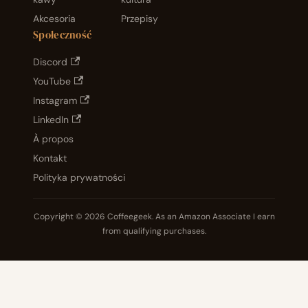
Akcesoria
Przepisy
Społeczność
Discord
YouTube
Instagram
LinkedIn
À propos
Kontakt
Polityka prywatności
Copyright © 2026 Coffeegeek. As an Amazon Associate I earn
from qualifying purchases.