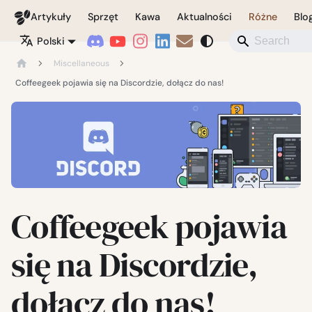
Coffeegeek
Artykuły
Sprzęt
Kawa
Aktualności
Różne
Blo
Polski
Miscellaneous
Coffeegeek pojawia się na Discordzie, dołącz do nas!
Coffeegeek pojawia
się na Discordzie,
dołącz do nas!