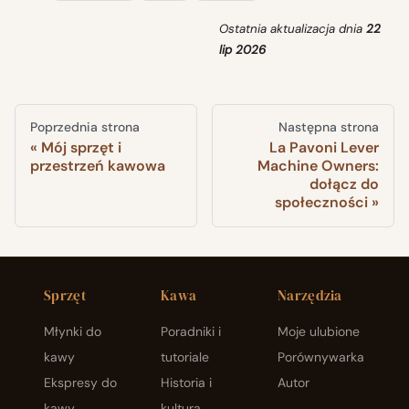
Ostatnia aktualizacja
dnia
22
lip 2026
Poprzednia strona
Następna strona
Mój sprzęt i
La Pavoni Lever
przestrzeń kawowa
Machine Owners:
dołącz do
społeczności
Sprzęt
Kawa
Narzędzia
Młynki do
Poradniki i
Moje ulubione
kawy
tutoriale
Porównywarka
Ekspresy do
Historia i
Autor
kawy
kultura