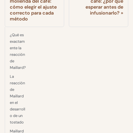
molienda del café:
café: ¿por qué
cómo elegir el ajuste
esperar antes de
correcto para cada
infusionarlo?
método
¿Qué es
exactam
ente la
reacción
de
Maillard?
La
reacción
de
Maillard
en el
desarroll
o de un
tostado
Maillard