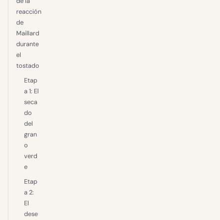
de la
reacción
de
Maillard
durante
el
tostado
Etap
a 1: El
seca
do
del
gran
o
verd
e
Etap
a 2:
El
dese