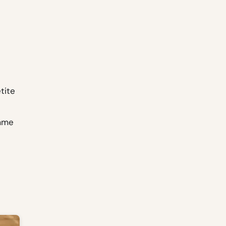
tite
omme