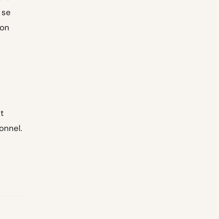
 se
ion
et
onnel.