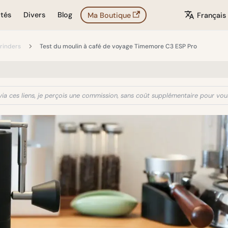
ités
Divers
Blog
Ma Boutique
Français
rinders
Test du moulin à café de voyage Timemore C3 ESP Pro
ez via ces liens, je perçois une commission, sans coût supplémentaire pour vou