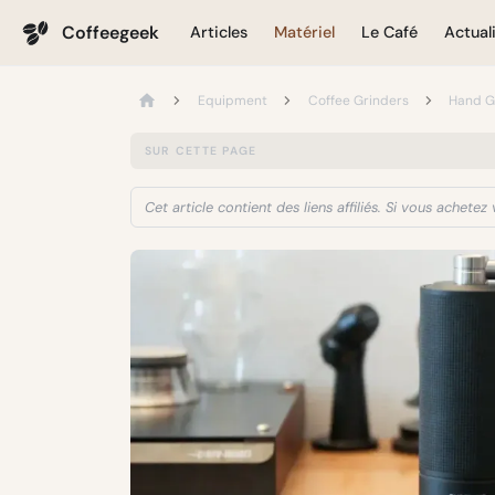
Coffeegeek
Articles
Matériel
Le Café
Actual
Equipment
Coffee Grinders
Hand G
SUR CETTE PAGE
Cet article contient des liens affiliés. Si vous achet