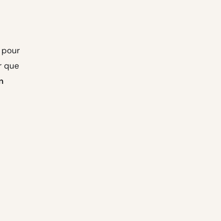
 pour
r que
n